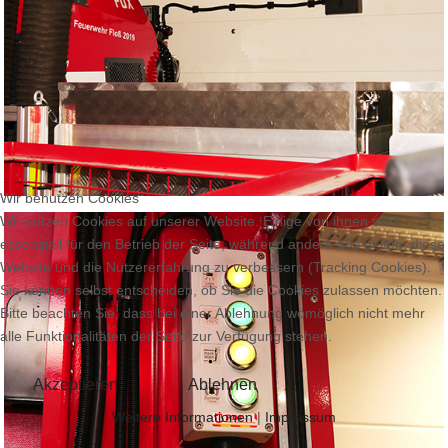
Wir benutzen Cookies
Wir nutzen Cookies auf unserer Website. Einige von ihnen sind
essenziell für den Betrieb der Seite, während andere uns helfen, diese
Website und die Nutzererfahrung zu verbessern (Tracking Cookies).
Sie können selbst entscheiden, ob Sie die Cookies zulassen möchten.
Bitte beachten Sie, dass bei einer Ablehnung womöglich nicht mehr
alle Funktionalitäten der Seite zur Verfügung stehen.
Akzeptieren
Ablehnen
Weitere Informationen
|
Impressum