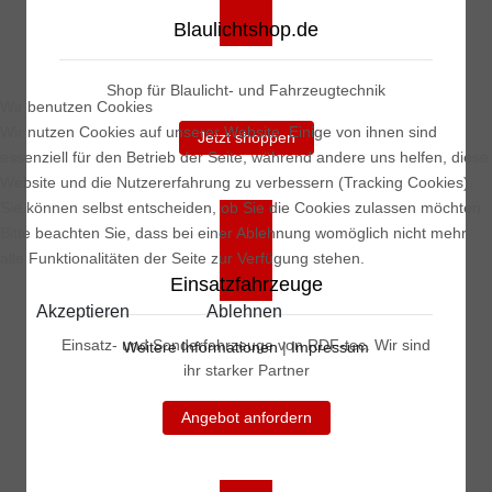
Blaulichtshop.de
Shop für Blaulicht- und Fahrzeugtechnik
Wir benutzen Cookies
Wir nutzen Cookies auf unserer Website. Einige von ihnen sind
Jetzt shoppen
essenziell für den Betrieb der Seite, während andere uns helfen, diese
Website und die Nutzererfahrung zu verbessern (Tracking Cookies).
Sie können selbst entscheiden, ob Sie die Cookies zulassen möchten.
Bitte beachten Sie, dass bei einer Ablehnung womöglich nicht mehr
alle Funktionalitäten der Seite zur Verfügung stehen.
Einsatzfahrzeuge
Akzeptieren
Ablehnen
Einsatz- und Sonderfahrzeuge von RDF-tec. Wir sind
Weitere Informationen
|
Impressum
ihr starker Partner
Angebot anfordern