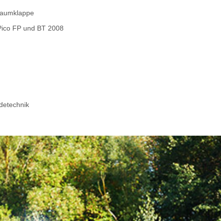
raumklappe
Pico FP und BT 2008
adetechnik