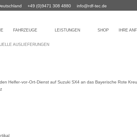
Deutschland
+49 (0)9471 308 4880
info@rdf-tec.de
ME
FAHRZEUGE
LEISTUNGEN
SHOP
IHRE AN
UELLE AUSLIEFERUNGEN
r den Helfer-vor-Ort-Dienst auf Suzuki SX4 an das Bayerische Rote K
lz
rtikal