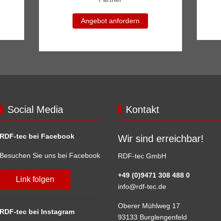
Angebot anfordern
Social Media
Kontakt
RDF-tec bei Facebook
Wir sind erreichbar!
Besuchen Sie uns bei Facebook
RDF-tec GmbH
+49 (0)9471 308 488 0
Link folgen
info@rdf-tec.de
Oberer Mühlweg 17
RDF-tec bei Instagram
93133 Burglengenfeld