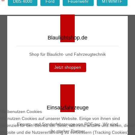
DBS 4000
Ford
Feuerwehr
MTW/MTF
Blaulichtshop.de
Shop für Blaulicht- und Fahrzeugtechnik
Jetzt shoppen
Einsatzfahrzeuge
Wir benutzen Cookies
Wir nutzen Cookies auf unserer Website. Einige von ihnen sind
Einsatz- und Sonderfahrzeuge von RDF-tec. Wir sind
essenziell für den Betrieb der Seite, während andere uns helfen, diese
ihr starker Partner
Website und die Nutzererfahrung zu verbessern (Tracking Cookies).