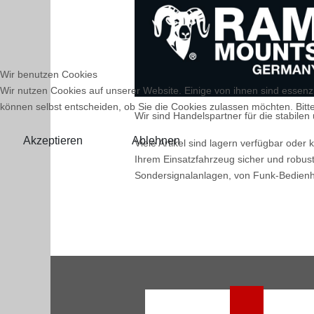
Wir benutzen Cookies
Wir nutzen Cookies auf unserer Website. Einige von ihnen sind essenzi
können selbst entscheiden, ob Sie die Cookies zulassen möchten. Bitte
Wir sind Handelspartner für die stab
Akzeptieren
Ablehnen
Viele Artikel sind lagern verfügbar ode
Ihrem Einsatzfahrzeug sicher und robus
Sondersignalanlagen, von Funk-Bedienh