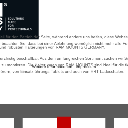
ell für den Betrieb der Seite, während andere uns helfen, diese Websi
 beachten Sie, dass bei einer Ablehnung womöglich nicht mehr alle Fun
ilen und robusten Halterungen von RAM MOUNTS GERMANY.
r kurzfristig beschaffbar. Aus dem umfangreichen Sortiment suchen wir
t zu montieren. Die Halterungen von RAM MOUNTS sind ideal für die fl
Weitere Informationen
|
Impressum
örern, von Einsatzführungs-Tablets und auch von HRT-Ladeschalen.